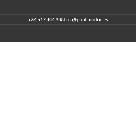
+34 617 444 888
hola@publimotion.es